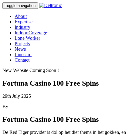
Toggle navigation
About
Expertise
Industry
Indoor Coverage
Lone Worker
Projects
News
Linecard
Contact
New Website Coming Soon !
Fortuna Casino 100 Free Spins
29th July 2025
By
Fortuna Casino 100 Free Spins
De Red Tiger provider is dol op het dier thema in het gokken, en